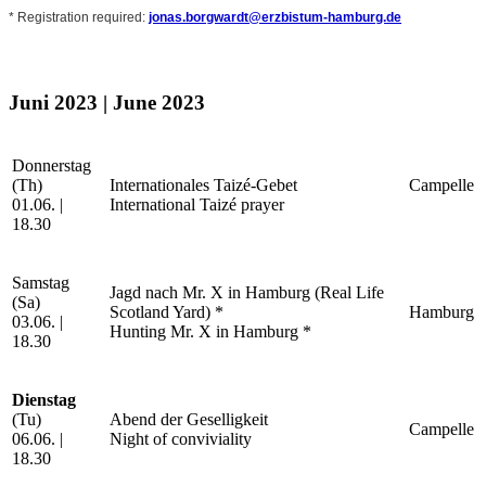
* Registration required:
jonas.borgwardt@erzbistum-hamburg.de
Juni 2023 | June 2023
Donnerstag
(Th)
Internationales Taizé-Gebet
Campelle
01.06. |
International Taizé prayer
18.30
Samstag
Jagd nach Mr. X in Hamburg (Real Life
(Sa)
Scotland Yard) *
Hamburg
03.06. |
Hunting Mr. X in Hamburg *
18.30
Dienstag
(Tu)
Abend der Geselligkeit
Campelle
06.06. |
Night of conviviality
18.30