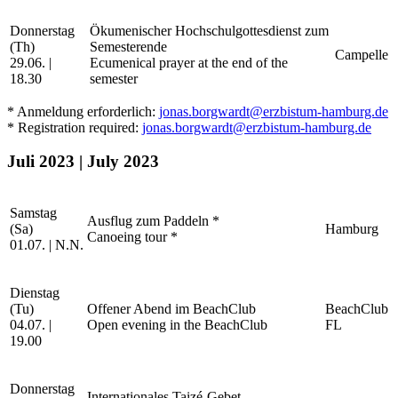
Donnerstag
Ökumenischer Hochschulgottesdienst zum
(Th)
Semesterende
Campelle
29.06. |
Ecumenical prayer at the end of the
18.30
semester
* Anmeldung erforderlich:
jonas.borgwardt@erzbistum-hamburg.de
* Registration required:
jonas.borgwardt@erzbistum-hamburg.de
Juli 2023 | July 2023
Samstag
Ausflug zum Paddeln *
(Sa)
Hamburg
Canoeing tour *
01.07. | N.N.
Dienstag
(Tu)
Offener Abend im BeachClub
BeachClub
04.07. |
Open evening in the BeachClub
FL
19.00
Donnerstag
Internationales Taizé-Gebet